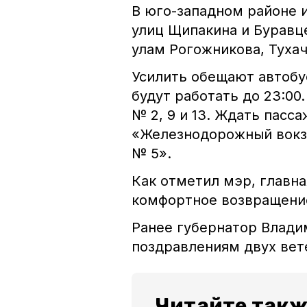
В юго-западном районе и
улиц Щипакина и Буравц
улам Рогожникова, Тухач
Усилить обещают автобу
будут работать до 23:00.
№ 2, 9 и 13. Ждать пасс
«Железнодорожный вокз
№ 5».
Как отметил мэр, главна
комфортное возвращение
Ранее губернатор Влад
поздравлениям двух вет
Читайте такж