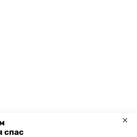
ем
я спас