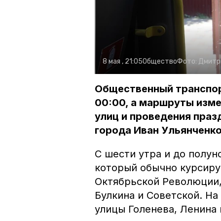
8 мая , 21:05
Общество
Фото:
Дмитр
Общественный транспор
00:00, а маршруты изме
улиц и проведения праз
города Иван Ульянченко
С шести утра и до полун
который обычно курсиру
Октябрьской Революции,
Булкина и Советской. На
улицы Голенева, Ленина 