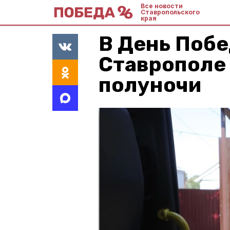
Все новости
Ставропольского
края
В День Побе
Ставрополе 
полуночи