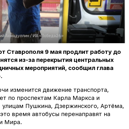
ий Ахмадуллин /
ИА «Победа26»
т Ставрополя 9 мая продлит работу до
нятся из-за перекрытия центральных
дничных мероприятий, сообщил глава
.
очи изменится движение транспорта,
ет по проспектам Карла Маркса и
 улицам Пушкина, Дзержинского, Артёма,
 это время автобусы перенаправят на
и Мира.