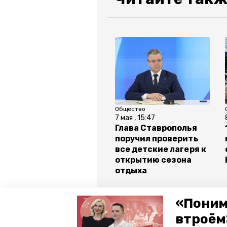
Общество
7 мая , 15:47
Глава Ставрополья
поручил проверить
все детские лагеря к
открытию сезона
отдыха
Все новости
«Поним
втроём