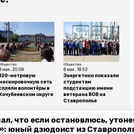
Общество
Общество
8 мая , 20:08
8 мая , 18:52
120-метровую
Энергетики показали
маскировочную сеть
студентам
сплели волонтёры в
подстанцию имени
Кочубеевском округе
ветерана ВОВ на
Ставрополье
ал, что если остановлюсь, утон
»: юный дзюдоист из Ставропол