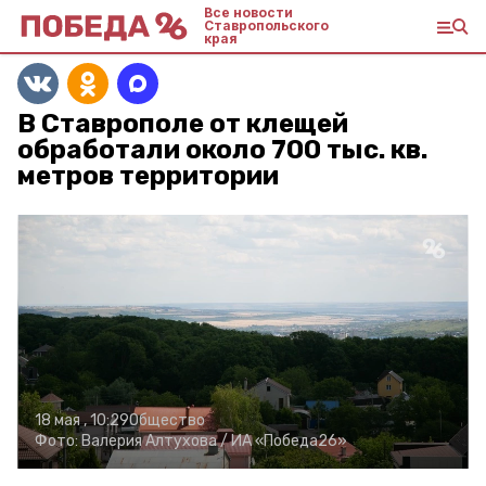
Все новости
Ставропольского
края
В Ставрополе от клещей
обработали около 700 тыс. кв.
метров территории
18 мая , 10:29
Общество
Фото:
Валерия Алтухова /
ИА «Победа26»