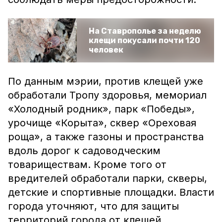
На Ставрополье за неделю
клещи покусали почти 120
человек
По данным мэрии, против клещей уже
обработали
Тропу здоровья, мемориал
«Холодный родник», парк «Победы»,
урочище «Корыта», сквер «Ореховая
роща», а также газоны и п
ространства
вдоль дорог к садоводческим
товариществам.
Кроме того от
вредителей обработали парки, скверы,
детские и спортивные площадки. Власти
города уточняют, что для защиты
территорий города от клещей