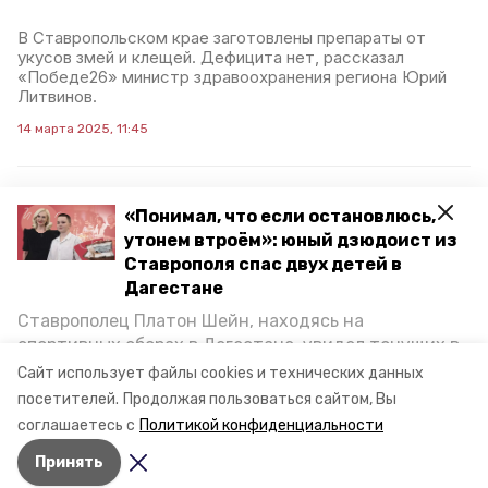
В Ставропольском крае заготовлены препараты от
укусов змей и клещей. Дефицита нет, рассказал
«Победе26» министр здравоохранения региона Юрий
Литвинов.
14 марта 2025, 11:45
«Понимал, что если остановлюсь,
Более 430 тыс. россиян
утонем втроём»: юный дзюдоист из
укусили клещи в 2024
Ставрополя спас двух детей в
году
Дагестане
Ставрополец Платон Шейн, находясь на
В 2024 году клещи укусили более 430 тыс. человек.
спортивных сборах в Дегестане, увидел тонущих в
Руководитель направления разработки продуктов
медицинского страхования «СберСтрахование»
Каспийском море детей и бросился на помощь. По
Сайт использует файлы cookies и технических данных
Светлана Базаренко напомнила, что клещи
возвращении домой, отважного мальчика
посетителей.
Продолжая пользоваться сайтом, Вы
активируются с приходом тепла, пишет RT.
пригласили в министерство образования края и
соглашаетесь с
Политикой конфиденциальности
наградили. Корреспондент «Победы26» пообщался
6 марта 2025, 15:47
Принять
с юным героем.