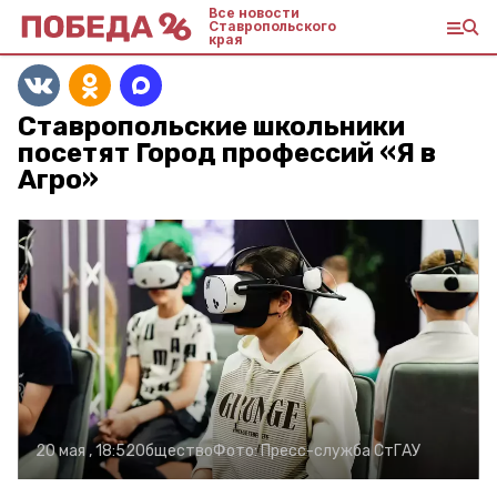
Все новости
Ставропольского
края
Ставропольские школьники
посетят Город профессий «Я в
Агро»
20 мая , 18:52
Общество
Фото:
Пресс-служба СтГАУ