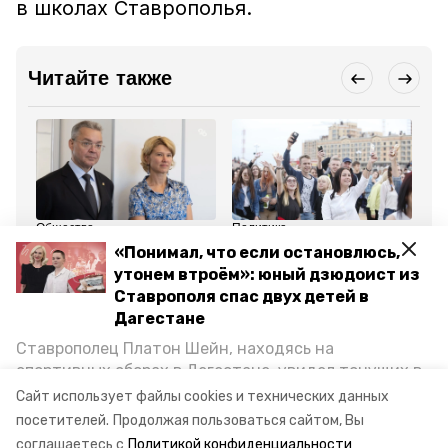
в школах Ставрополья.
Читайте также
Общество
Политика
По
20 апреля , 20:52
16 мая , 19:14
14
«Понимал, что если остановлюсь,
Глава Ставрополья
Глава Ставрополья
Вл
утонем втроём»: юный дзюдоист из
предложил министру
создал среду развития
по
Лут расширить
для молодёжи —
мо
Ставрополя спас двух детей в
поддержку сёл края
политолог Кислицына
Яр
Дагестане
Ставрополец Платон Шейн, находясь на
Все новости
спортивных сборах в Дегестане, увидел тонущих в
Каспийском море детей и бросился на помощь. По
Сайт использует файлы cookies и технических данных
я в апк
ставропольский край
стгау
возвращении домой, отважного мальчика
посетителей.
Продолжая пользоваться сайтом, Вы
пригласили в министерство образования края и
соглашаетесь с
Политикой конфиденциальности