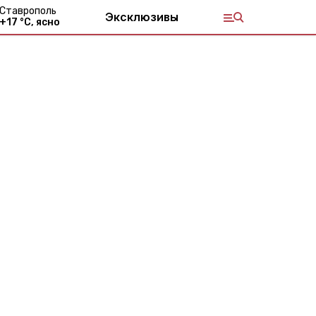
Ставрополь
Эксклюзивы
+
17
°С,
ясно