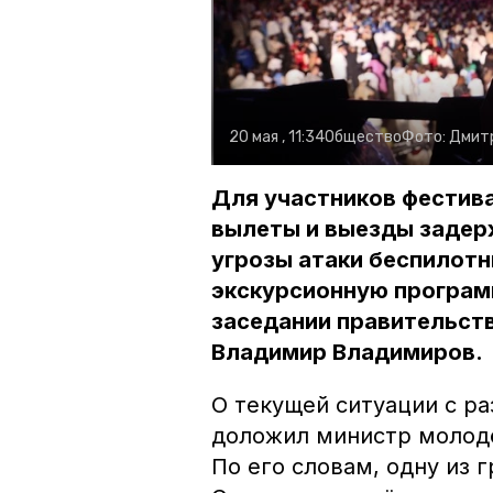
20 мая , 11:34
Общество
Фото:
Дмитр
Для участников фестива
вылеты и выезды задерж
угрозы атаки беспилот
экскурсионную програм
заседании правительств
Владимир Владимиров.
О текущей ситуации с р
доложил министр молодё
По его словам, одну из 