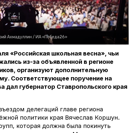
ий Ахмадуллин /
ИА «Победа26»
ля «Российская школьная весна», чьи
ались из-за объявленной в регионе
ников, организуют дополнительную
му. Соответствующее поручение на
а дал губернатор Ставропольского края
азъездом делегаций главе региона
жной политики края Вячеслав Коршун.
групп, которая должна была покинуть