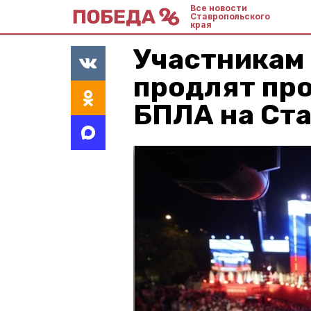
Все новости
Ставропольского
края
Участникам
продлят про
БПЛА на Ст