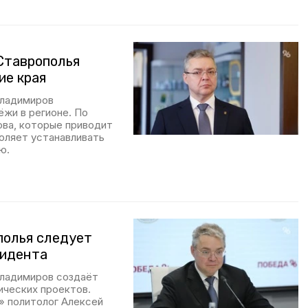
Ставрополья
ие края
Владимиров
жи в регионе. По
ва, которые приводит
воляет устанавливать
ю.
полья следует
зидента
Владимиров создаёт
ических проектов.
» политолог Алексей