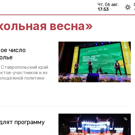
чт, 06 авг.
17:53
кольная весна»
ое число
полье
 Ставропольский край
ктов-участников и их
олодёжной политики
длят программу