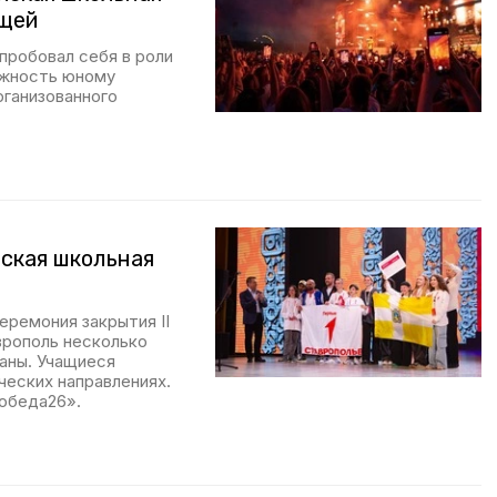
ущей
пробовал себя в роли
ожность юному
рганизованного
ская школьная
еремония закрытия II
врополь несколько
аны. Учащиеся
ческих направлениях.
обеда26».