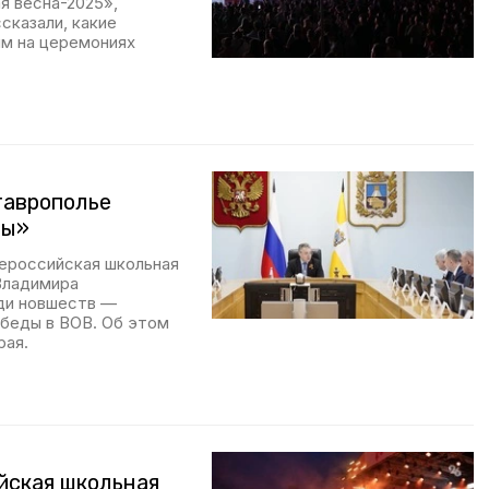
я весна-2025»,
сказали, какие
ям на церемониях
таврополье
ды»
сероссийская школьная
Владимира
ди новшеств —
обеды в ВОВ. Об этом
рая.
йская школьная