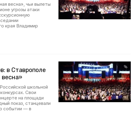
ая весна», чьи вылеты
ионе угрозы атаки
экскурсионную
аседании
го края Владимир
в: в Ставрополе
 весна»
«Российской школьной
 конкурсах. Свои
концерте на площади
дный показ, станцевали
о событии — в