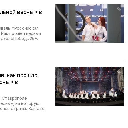
ольной весны» в
иваль «Российская
. Как прошёл первый
таже «Победы26».
ов: как прошло
сны» в
в Ставрополе
есны», на которую
ионов страны. Как это