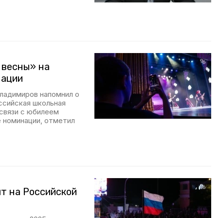
 весны» на
нации
ладимиров напомнил о
сийская школьная
 связи с юбилеем
 номинации, отметил
т на Российской