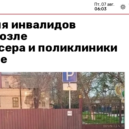
пт, 07 авг.
06:03
ля инвалидов
возле
сера и поликлиники
ле