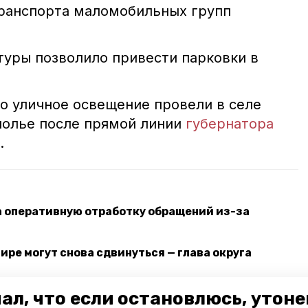
транспорта маломобильных групп
уры позволило привести парковки в
то уличное освещение провели в селе
полье после прямой линии
губернатора
.
а оперативную отработку обращений из-за
ире могут снова сдвинуться — глава округа
иятий действует на Ставрополье
ал, что если остановлюсь, утон