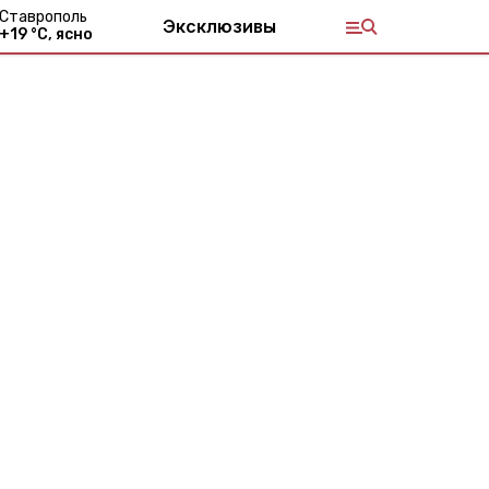
Ставрополь
Эксклюзивы
+
19
°С,
ясно