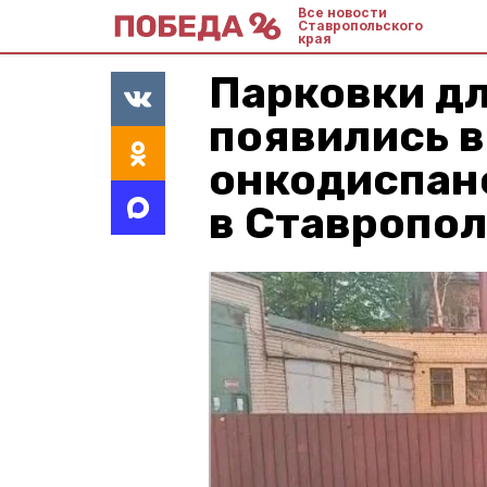
Все новости
Ставропольского
края
Парковки д
появились 
онкодиспан
в Ставропо