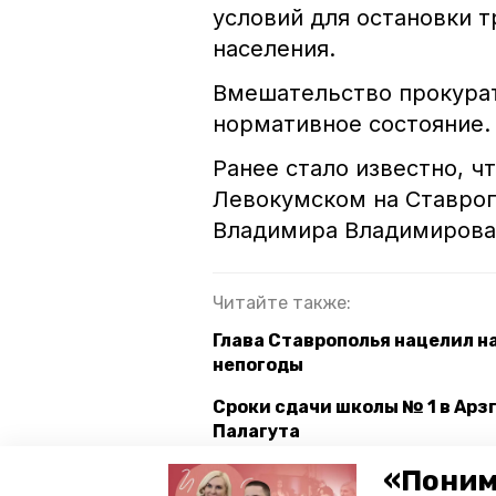
условий для остановки 
населения.
Вмешательство прокурат
нормативное состояние.
Ранее стало известно, ч
Левокумском на Ставро
Владимира Владимирова
Читайте также:
Глава Ставрополья нацелил н
непогоды
Сроки сдачи школы № 1 в Арзг
Палагута
220 частных охранных предпр
«Поним