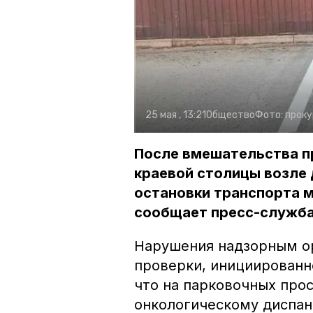
25 мая , 13:21
Общество
Фото:
проку
После вмешательства п
краевой столицы возле
остановки транспорта 
сообщает пресс-служба
Нарушения надзорным о
проверки, инициированн
что на парковочных про
онкологическому диспан