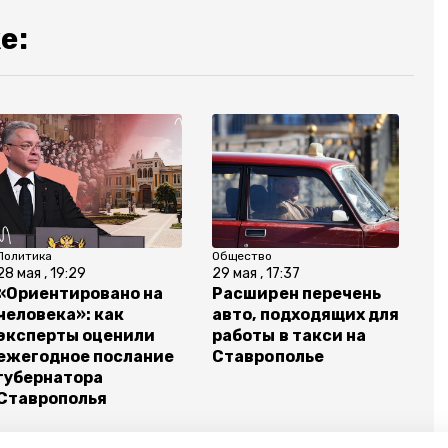
е:
Политика
Общество
28 мая , 19:29
29 мая , 17:37
«Ориентировано на
Расширен перечень
человека»: как
авто, подходящих для
эксперты оценили
работы в такси на
ежегодное послание
Ставрополье
губернатора
Ставрополья