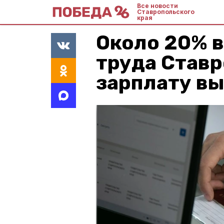
Все новости
Ставропольского
края
Около 20% в
труда Став
зарплату в