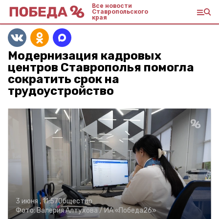
Все новости
Ставропольского
края
Модернизация кадровых
центров Ставрополья помогла
сократить срок на
трудоустройство
3 июня , 11:57
Общество
Фото:
Валерия Алтухова /
ИА «Победа26»