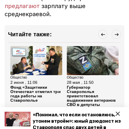
предлагают
зарплату выше
среднекраевой.
Читайте также:
Общество
Общество
Об
2 июня , 11:06
28 мая , 11:50
19
Фонд «Защитники
Губернатор
Эк
Отечества» отметил три
Ставрополья
с 
года работы на
приветствовал
хо
Ставрополье
выдвижение ветеранов
Ст
СВО в депутаты
«Понимал, что если остановлюсь,
Все новости
утонем втроём»: юный дзюдоист из
Ставрополя спас двух детей в