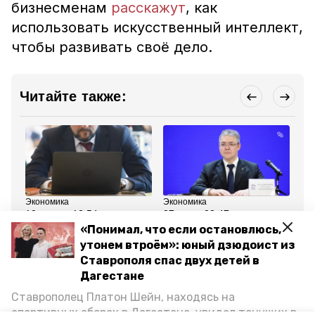
бизнесменам
расскажут
, как
использовать искусственный интеллект,
чтобы развивать своё дело.
Читайте также:
Экономика
Экономика
Об
10 июня , 12:54
27 мая , 08:47
27
Российский бизнес стал
Глава Ставрополья
Ма
«Понимал, что если остановлюсь,
чаще размещать
системно поддерживает
но
утонем втроём»: юный дзюдоист из
свободные деньги на
малый бизнес — эксперт
со
бирже
Еловский
ба
Ставрополя спас двух детей в
се
Дагестане
Ставрополец Платон Шейн, находясь на
Все новости
спортивных сборах в Дегестане, увидел тонущих в