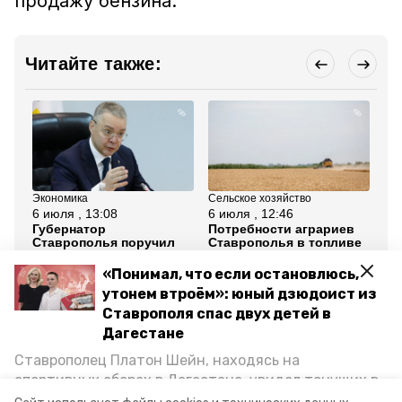
продажу бензина.
Читайте также:
Экономика
Сельское хозяйство
Тур
6 июля , 13:08
6 июля , 12:46
6 
Губернатор
Потребности аграриев
Гл
Ставрополья поручил
Ставрополья в топливе
Ст
стабилизировать
закрыты до сентября —
го
ситуацию с топливом в
минсельхоз края
ор
«Понимал, что если остановлюсь,
крае
тр
утонем втроём»: юный дзюдоист из
Ставрополя спас двух детей в
Все новости
Дагестане
Ставрополец Платон Шейн, находясь на
фас
топливо
азс
спортивных сборах в Дегестане, увидел тонущих в
Каспийском море детей и бросился на помощь. По