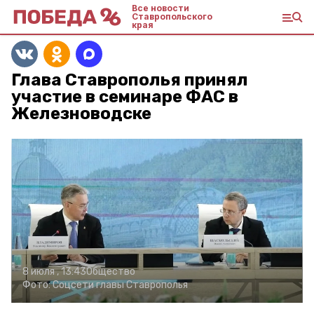
Все новости
Ставропольского
края
Глава Ставрополья принял
участие в семинаре ФАС в
Железноводске
8 июля , 13:43
Общество
Фото:
Соцсети главы Ставрополья