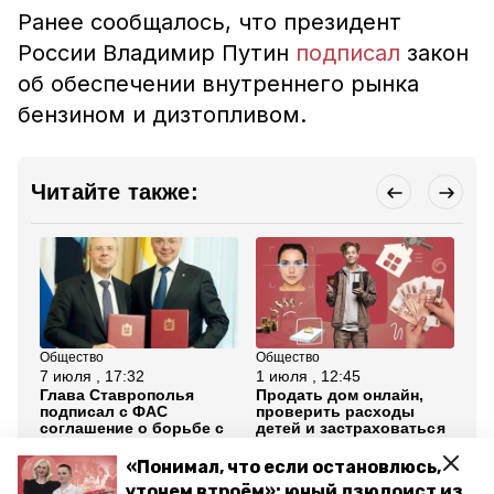
Ранее сообщалось, что президент
России Владимир Путин
подписал
закон
об обеспечении внутреннего рынка
бензином и дизтопливом.
Читайте также:
Общество
Общество
Об
7 июля , 17:32
1 июля , 12:45
8 
Глава Ставрополья
Продать дом онлайн,
Сп
подписал с ФАС
проверить расходы
Ст
соглашение о борьбе с
детей и застраховаться
по
топливными
с доходом: какие новые
сд
спекуляциями
законы ждут
вы
«Понимал, что если остановлюсь,
ставропольцев в июле
утонем втроём»: юный дзюдоист из