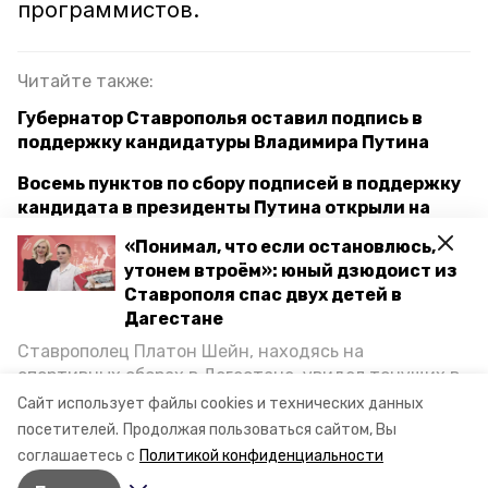
программистов.
Читайте также:
Губернатор Ставрополья оставил подпись в
поддержку кандидатуры Владимира Путина
Восемь пунктов по сбору подписей в поддержку
кандидата в президенты Путина открыли на
Ставрополье
«Понимал, что если остановлюсь,
утонем втроём»: юный дзюдоист из
В Ставрополе заработал региональный
Ставрополя спас двух детей в
избирательный штаб Владимира Путина
Дагестане
Ставрополец Платон Шейн, находясь на
ставропольский край
выборы президента
спортивных сборах в Дегестане, увидел тонущих в
Каспийском море детей и бросился на помощь. По
Сайт использует файлы cookies и технических данных
доверенные лица
возвращении домой, отважного мальчика
посетителей.
Продолжая пользоваться сайтом, Вы
пригласили в министерство образования края и
соглашаетесь с
Политикой конфиденциальности
наградили. Корреспондент «Победы26» пообщался
Авторы:
Евгения Перцева