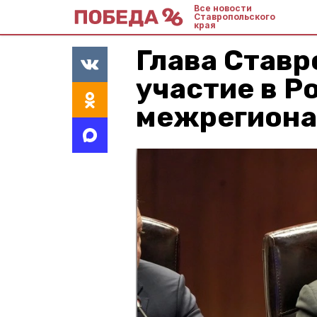
Все новости
Ставропольского
края
Глава Ставр
участие в 
межрегиона