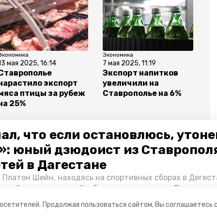
Экономика
Экономика
13 мая 2025, 16:14
7 мая 2025, 11:19
Ставрополье
Экспорт напитков
нарастило экспорт
увеличили на
мяса птицы за рубеж
Ставрополье на 6%
на 25%
ал, что если остановлюсь, утон
»: юный дзюдоист из Ставропол
етей в Дагестане
ия
сотрудничество
 Платон Шейн, находясь на спортивных сборах в Дегест
аспийском море детей и бросился на помощь. По возвра
альчика пригласили в министерство образования края и
посетителей.
Продолжая пользоваться сайтом, Вы соглашаетесь 
нт «Победы26» пообщался с юным героем.