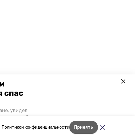
ем
я спас
ане, увидел
щении домой,
 наградили.
Лента новостей
с
Политикой конфиденциальности
Принять