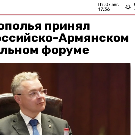
пт, 07 авг.
17:36
ополья принял
Российско-Армянском
льном форуме