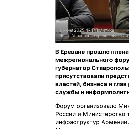
6 июня 2025, 19:17
Политика
Фото:
Управление пресс-службы и
В Ереване прошло плен
межрегионального фору
губернатор Ставрополь
присутствовали предст
властей, бизнеса и глав
службы и информполити
Форум организовало Мин
России и Министерство 
инфраструктур Армении.