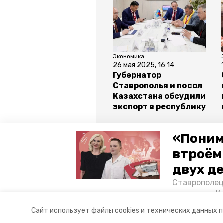
Экономика
26 мая 2025, 16:14
Губернатор
Ставрополья и посол
Казахстана обсудили
экспорт в республику
Все новости
«Поним
втроём
двух д
ставропольский край
армен
Ставрополец
тонущих в К
Авторы:
Мария Королёва
отважного м
Сайт использует файлы cookies и технических данных 
Корреспонде