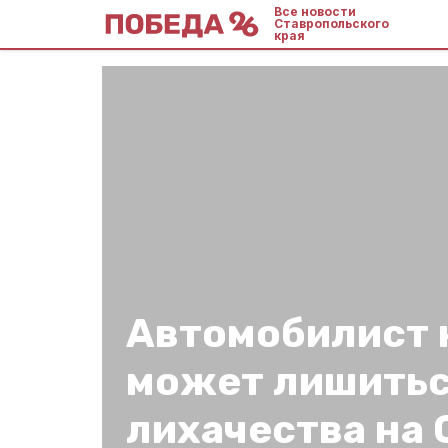
Все новости
Ставропольского
края
Автомобилист 
может лишитьс
лихачества на