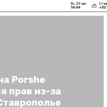
вс, 09 авг.
Став
14:44
+
30
на Porshe
я прав из-за
 Ставрополье