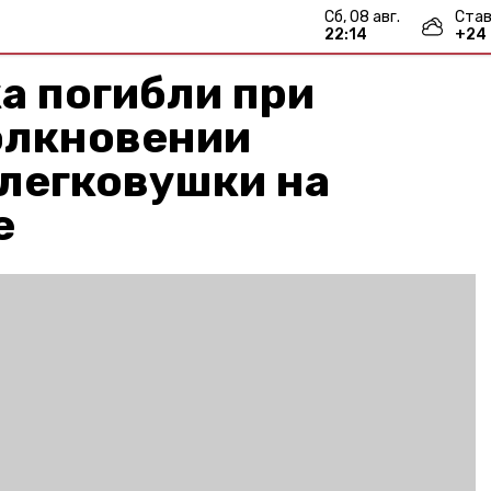
сб, 08 авг.
Став
22:14
+
24
а погибли при
олкновении
 легковушки на
е