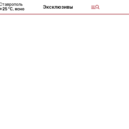
Ставрополь
Эксклюзивы
+
25
°С,
ясно