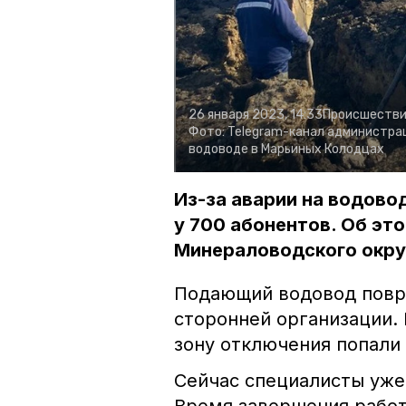
26 января 2023, 14:33
Происшестви
Фото:
Telegram-канал администрац
водоводе в Марьиных Колодцах
Из-за аварии на водово
у 700 абонентов. Об эт
Минераловодского окру
Подающий водовод повр
сторонней организации. 
зону отключения попали 
Сейчас специалисты уже