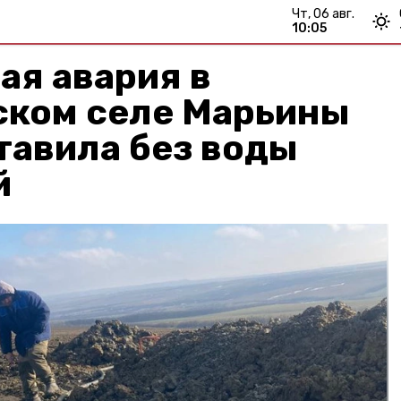
чт, 06 авг.
10:05
ая авария в
ском селе Марьины
тавила без воды
й