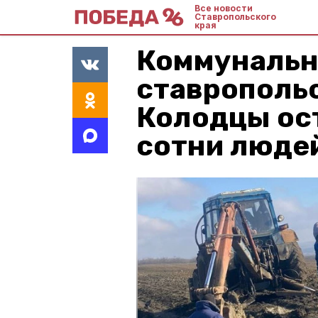
Все новости
Ставропольского
края
Коммунальн
ставрополь
Колодцы ос
сотни люде