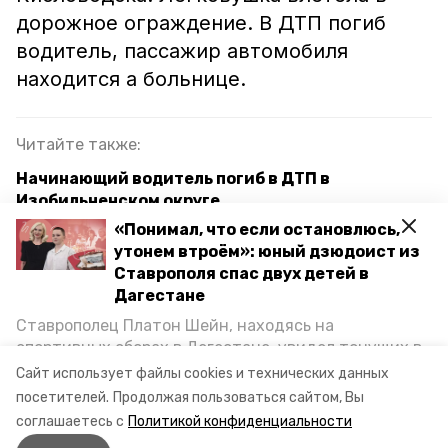
дорожное ограждение. В ДТП погиб
водитель, пассажир автомобиля
находится а больнице.
Читайте также:
Начинающий водитель погиб в ДТП в
Изобильненском округе
«Понимал, что если остановлюсь,
Водитель иномарки погиб в ночной аварии на
утонем втроём»: юный дзюдоист из
Ставрополье
Ставрополя спас двух детей в
Дагестане
Водитель иномарки устроил ДТП на трассе
Ставрополья и скрылся с места аварии
Ставрополец Платон Шейн, находясь на
спортивных сборах в Дегестане, увидел тонущих в
Каспийском море детей и бросился на помощь. По
Сайт использует файлы cookies и технических данных
ставропольский край
авария
угибдд
возвращении домой, отважного мальчика
посетителей.
Продолжая пользоваться сайтом, Вы
пригласили в министерство образования края и
соглашаетесь с
Политикой конфиденциальности
наградили. Корреспондент «Победы26» пообщался
Авторы:
Алина Журавлёва