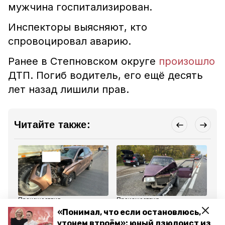
мужчина госпитализирован.
Инспекторы выясняют, кто
спровоцировал аварию.
Ранее в Степновском округе
произошло
ДТП. Погиб водитель, его ещё десять
лет назад лишили прав.
Читайте также:
Происшествия
Происшествия
Пр
24 октября 2023, 09:51
24 октября 2023, 09:13
23
«Понимал, что если остановлюсь,
Трое девушек попали в
Пенсионер погиб в ДТП
Ав
утонем втроём»: юный дзюдоист из
больницу после ДТП с
в Кировском округе
ра