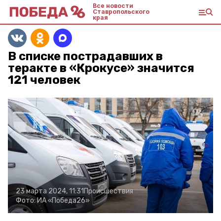
Все новости
Ставропольского
края
В списке пострадавших в
теракте в «Крокусе» значится
121 человек
23 марта 2024, 11:31
Происшествия
Фото:
ИА «Победа26»