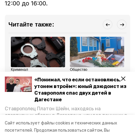
12:00 до 16:00.
Читайте также:
Криминал
Общество
Об
23 марта 2024, 11:15
23 марта 2024, 10:45
23
«Понимал, что если остановлюсь,
Подозреваемых в
Мемориал в память о
По
совершении теракта в
жертвах трагедии в
бе
утонем втроём»: юный дзюдоист из
«Крокусе» задержали —
Подмосковье
ме
Ставрополя спас двух детей в
RT
развернули в
Ст
Ессентуках
Дагестане
Ставрополец Платон Шейн, находясь на
Все новости
спортивных сборах в Дегестане, увидел тонущих в
Каспийском море детей и бросился на помощь. По
Сайт использует файлы cookies и технических данных
возвращении домой, отважного мальчика
теракт в подмосковье
посетителей.
Продолжая пользоваться сайтом, Вы