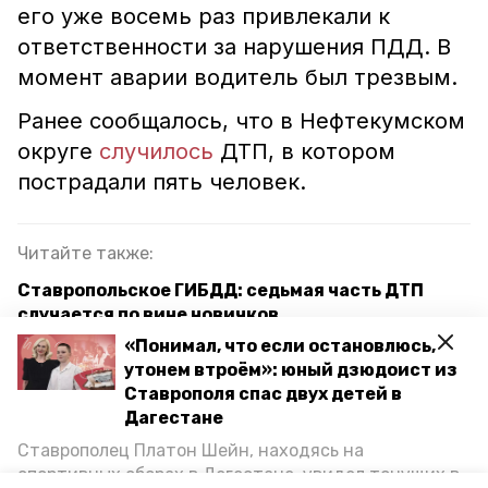
его уже восемь раз привлекали к
ответственности за нарушения ПДД. В
момент аварии водитель был трезвым.
Ранее сообщалось, что в Нефтекумском
округе
случилось
ДТП, в котором
пострадали пять человек.
Читайте также:
Ставропольское ГИБДД: седьмая часть ДТП
случается по вине новичков
«Понимал, что если остановлюсь,
За 2023 год в ДТП на Ставрополье погибли 22
утонем втроём»: юный дзюдоист из
человека
Ставрополя спас двух детей в
Дагестане
Пенсионерка получила множественные
переломы в ДТП в Кисловодске
Ставрополец Платон Шейн, находясь на
спортивных сборах в Дегестане, увидел тонущих в