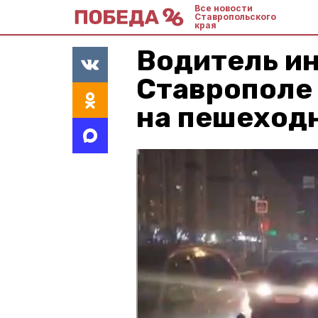
Все новости
Ставропольского
края
Водитель и
Ставрополе
на пешеход