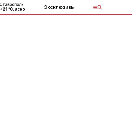
Ставрополь
Эксклюзивы
+
21
°С,
ясно