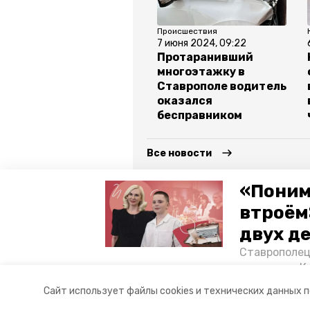
Происшествия
7 июня 2024, 09:22
Протаранивший
многоэтажку в
Ставрополе водитель
оказался
бесправником
Все новости
«Поним
дтп
авария в ставрополе
втроём
двух д
ставрополь
угибдд гу мвд 
Ставрополец
тонущих в К
Авторы:
Андрей Шворнев
отважного м
Сайт использует файлы cookies и технических данных 
Корреспонде