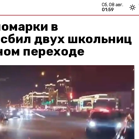
сб, 08 авг.
01:59
номарки в
 сбил двух школьниц
ном переходе