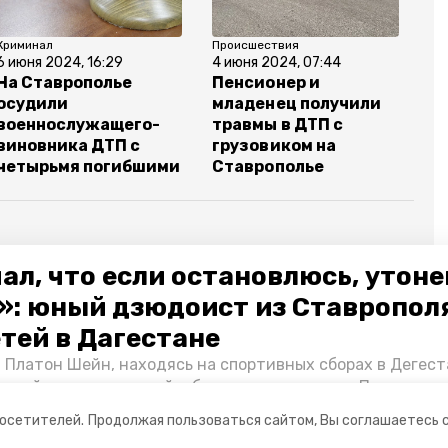
Криминал
Происшествия
6 июня 2024, 16:29
4 июня 2024, 07:44
На Ставрополье
Пенсионер и
осудили
младенец получили
военнослужащего-
травмы в ДТП с
виновника ДТП с
грузовиком на
четырьмя погибшими
Ставрополье
ал, что если остановлюсь, утон
авария
школьницы
проспект российский
»: юный дзюдоист из Ставропол
етей в Дагестане
россии по ставропольскому краю
 Платон Шейн, находясь на спортивных сборах в Дегест
аспийском море детей и бросился на помощь. По возвра
альчика пригласили в министерство образования края и
посетителей.
Продолжая пользоваться сайтом, Вы соглашаетесь 
нт «Победы26» пообщался с юным героем.