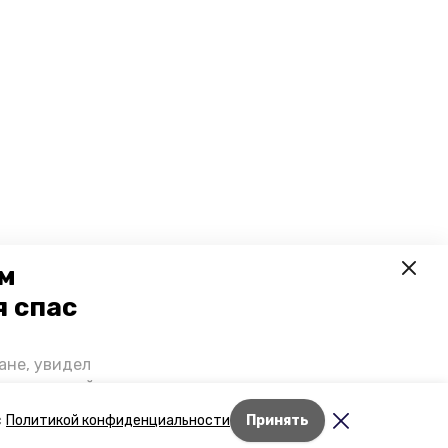
ем
я спас
ане, увидел
щении домой,
 наградили.
Лента новостей
с
Политикой конфиденциальности
Принять