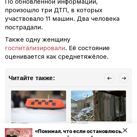
По обновлённой информации,
произошло три ДТП, в которых
участвовало 11 машин. Два человека
пострадали.
Также одну женщину
госпитализировали
. Её состояние
оценивается как среднетяжёлое.
Читайте также:
Общество
Общество
Пр
26 августа 2024, 17:37
26 августа 2024, 21:19
27
«Понимал, что если остановлюсь,
Таксист спас пассажирку
Памятник культурного
Ин