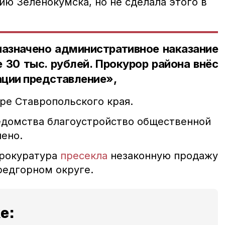
ю Зеленокумска, но не сделала этого в
азначено административное наказание
 30 тыс. рублей. Прокурор района внёс
ации представление»,
ре Ставропольского края.
едомства благоустройство общественной
ено.
прокуратура
пресекла
незаконную продажу
Предгорном округе.
е: