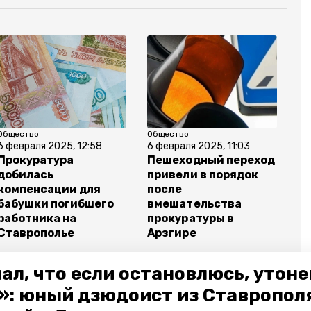
Общество
Общество
6 февраля 2025, 12:58
6 февраля 2025, 11:03
Прокуратура
Пешеходный переход
добилась
привели в порядок
компенсации для
после
бабушки погибшего
вмешательства
работника на
прокуратуры в
Ставрополье
Арзгире
ал, что если остановлюсь, утон
»: юный дзюдоист из Ставропол