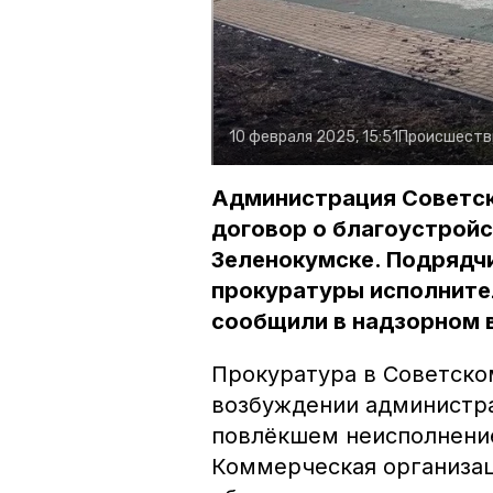
10 февраля 2025, 15:51
Происшеств
Администрация Советск
договор о благоустрой
Зеленокумске. Подрядчи
прокуратуры исполнител
сообщили в надзорном 
Прокуратура в Советско
возбуждении администра
повлёкшем неисполнение
Коммерческая организац