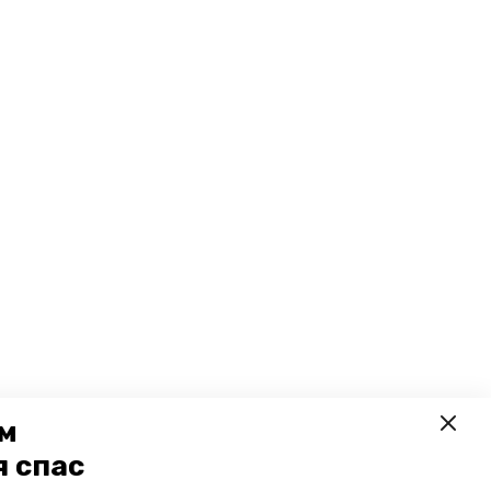
ем
я спас