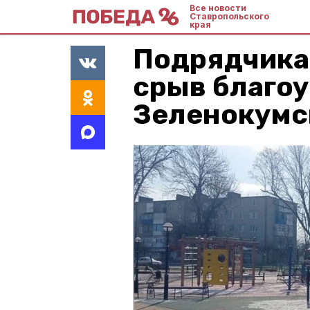
Все новости
Ставропольского
края
Подрядчика
срыв благоу
Зеленокумс