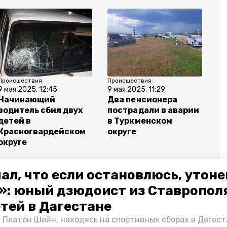
Происшествия
Происшествия
9 мая 2025, 12:45
9 мая 2025, 11:29
Начинающий
Два пенсионера
водитель сбил двух
пострадали в аварии
детей в
в Туркменском
Красногвардейском
округе
округе
ал, что если остановлюсь, утон
»: юный дзюдоист из Ставропол
етей в Дагестане
руг
дтп
 Платон Шейн, находясь на спортивных сборах в Дегест