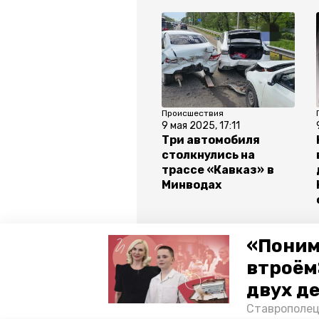
Происшествия
9 мая 2025, 17:11
Три автомобиля
столкнулись на
трассе «Кавказ» в
Минводах
Все новости
«Поним
втроём
двух д
авария
минераловодский ок
Ставрополец