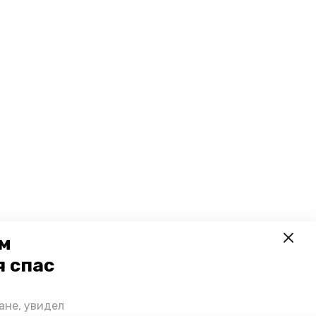
ем
я спас
ане, увидел