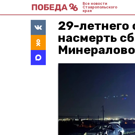
Все новости
Ставропольского
края
29-летнего
насмерть сб
Минералово