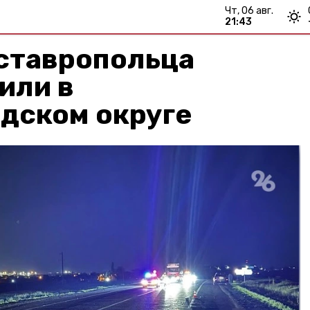
чт, 06 авг.
21:43
 ставропольца
или в
дском округе