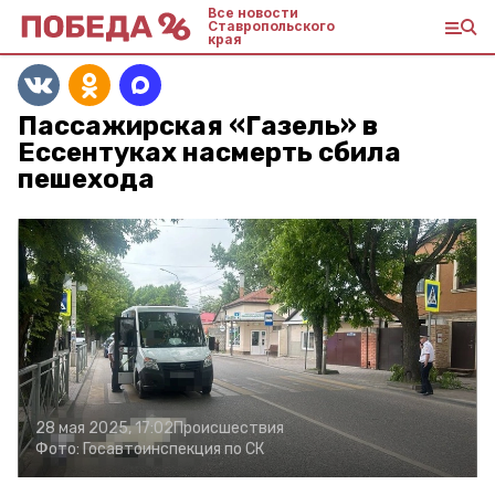
Все новости
Ставропольского
края
Пассажирская «Газель» в
Ессентуках насмерть сбила
пешехода
28 мая 2025, 17:02
Происшествия
Фото:
Госавтоинспекция по СК