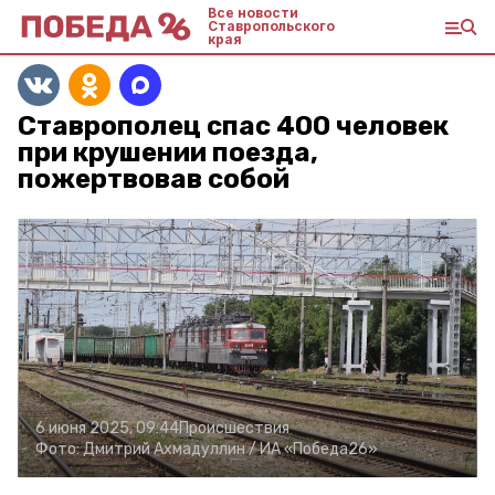
Все новости
Ставропольского
края
Ставрополец спас 400 человек
при крушении поезда,
пожертвовав собой
6 июня 2025, 09:44
Происшествия
Фото:
Дмитрий Ахмадуллин /
ИА «Победа26»