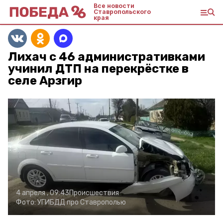
Все новости
Ставропольского
края
Лихач с 46 административками
учинил ДТП на перекрёстке в
селе Арзгир
4 апреля , 09:43
Происшествия
Фото:
УГИБДД про Ставрополью