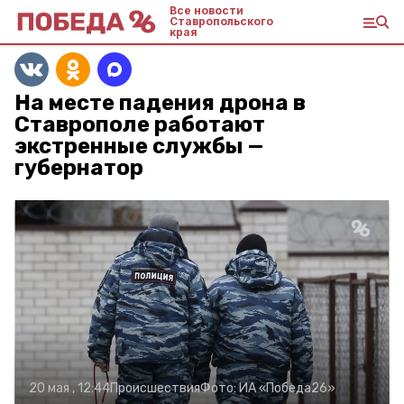
Все новости
Ставропольского
края
На месте падения дрона в
Ставрополе работают
экстренные службы —
губернатор
20 мая , 12:44
Происшествия
Фото:
ИА «Победа26»