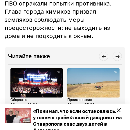
ПВО отражали попытки противника.
Глава города химиков призвал
земляков соблюдать меры
предосторожности: не выходить из
дома и не подходить к окнам.
Читайте также
Общество
Происшествия
Об
20 мая , 11:34
20 мая , 07:32
18
Участникам «Школьной
Силы ПВО успешно
Вы
«Понимал, что если остановлюсь,
весны» продлят
отразили атаку
Ст
утонем втроём»: юный дзюдоист из
программу из-за угрозы
вражеских БПЛА на
уч
БПЛА на Ставрополье
Невинномысск
бе
Ставрополя спас двух детей в
гу