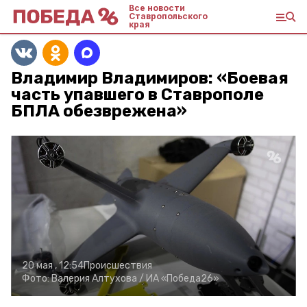
Все новости
Ставропольского
края
Владимир Владимиров: «Боевая
часть упавшего в Ставрополе
БПЛА обезврежена»
20 мая , 12:54
Происшествия
Фото:
Валерия Алтухова /
ИА «Победа26»