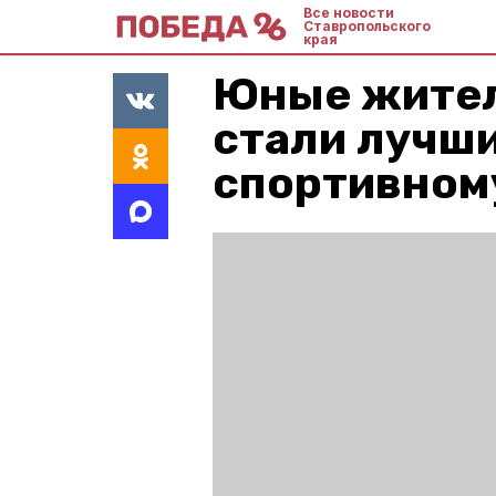
Все новости
Ставропольского
края
Юные жител
стали лучши
спортивном