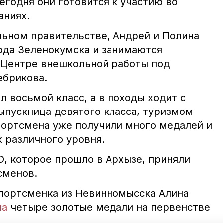
егодня они готовится к участию во
аниях.
льном правительстве, Андрей и Полина
рода Зеленокумска и занимаются
 Центре внешкольной работы под
ебрикова.
 восьмой класс, а в походы ходит с
ыпускница девятого класса, туризмом
спортсмена уже получили много медалей и
 различного уровня.
О, которое прошло в Архызе, приняли
сменов.
спортсменка из Невинномысска Алина
ла
четыре золотые медали на первенстве