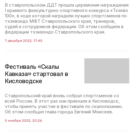
В ставропольском ДДТ прошла церемония награждения
I краевого физкультурно-спортивного конкурса «Тхэкво
100», в ходе которой наградили лучших спортсменов по
тхэквондо МФТ Ставропольского края, тренеров,
судей и сотрудников федерации. Об этом сообщили в
федерации тхэквондо Ставропольского края.
7 декабря 2022, 17:45
Фестиваль «Скалы
Кавказа» стартовал в
Кисловодске
Ставропольский край вновь собрал спортсменов со
всей России. В этот раз они приехали в Кисловодск,
чтобы принять участие в фестивале по скалолазанию.
Об этом сообщил глава города Евгений Моисеев.
5 ноября 2022, 20:26