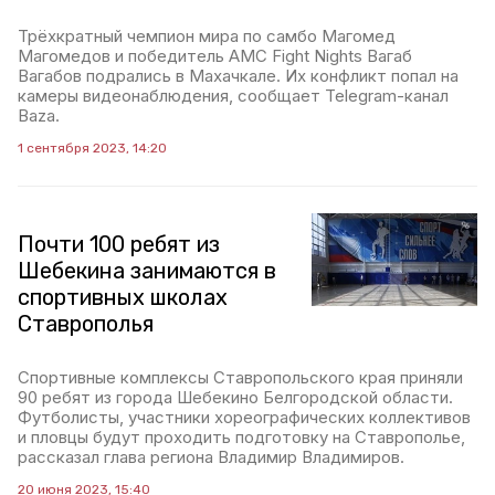
Трёхкратный чемпион мира по самбо Магомед
Магомедов и победитель AMC Fight Nights Вагаб
Вагабов подрались в Махачкале. Их конфликт попал на
камеры видеонаблюдения, сообщает Telegram-канал
Baza.
1 сентября 2023, 14:20
Почти 100 ребят из
Шебекина занимаются в
спортивных школах
Ставрополья
Спортивные комплексы Ставропольского края приняли
90 ребят из города Шебекино Белгородской области.
Футболисты, участники хореографических коллективов
и пловцы будут проходить подготовку на Ставрополье,
рассказал глава региона Владимир Владимиров.
20 июня 2023, 15:40