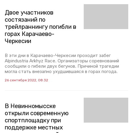
Двое участников
состязаний по
трейлраннингу погибли в
горах Карачаево-
Черкесии
В эти дни в Карачаево-Черкесии проходит забег
Alpindustria Arkhyz Race. Организаторы соревнований
сообщили о гибели двух бегунов. Причиной трагедии
могла стать внезапно ухудшившаяся в горах погода.
26 сентября 2022, 08:32
В Невинномысске
открыли современную
спортплощадку при
поддержке местных