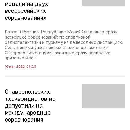
медали на двух
всероссийских
соревнованиях
Ранее в Рязани и Республике Марий Эл прошло сразу
несколько соревнований: по спортивной
радиопеленгации и туризму на пешеходных дистанциях.
Сильнейшими участниками стали спортсмены из
Ставропольского края, занявшие сразу несколько
призовых мест.
16 мая 2022, 09:25
Ставропольских
тхэквондистов не
допустили на
международные
соревнования