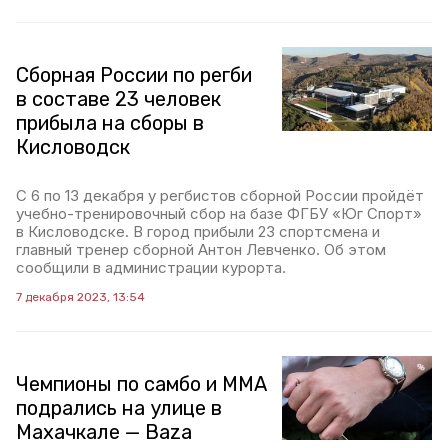
Сборная России по регби
в составе 23 человек
прибыла на сборы в
Кисловодск
С 6 по 13 декабря у регбистов сборной России пройдёт
учебно-тренировочный сбор на базе ФГБУ «Юг Спорт»
в Кисловодске. В город прибыли 23 спортсмена и
главный тренер сборной Антон Левченко. Об этом
сообщили в администрации курорта.
7 декабря 2023, 13:54
Чемпионы по самбо и MMA
подрались на улице в
Махачкале — Baza