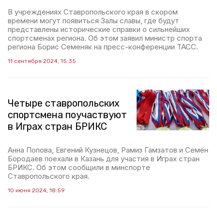
В учреждениях Ставропольского края в скором
времени могут появиться Залы славы, где будут
представлены исторические справки о сильнейших
спортсменах региона. Об этом заявил министр спорта
региона Борис Семеняк на пресс-конференции ТАСС.
11 сентября 2024, 15:35
Четыре ставропольских
спортсмена поучаствуют
в Играх стран БРИКС
Анна Попова, Евгений Кузнецов, Рамиз Гамзатов и Семён
Бородаев поехали в Казань для участия в Играх стран
БРИКС. Об этом сообщили в минспорте
Ставропольского края.
10 июня 2024, 18:59