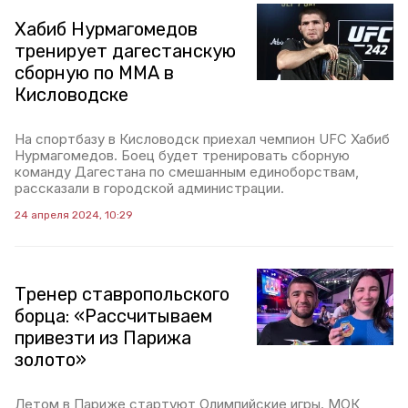
Хабиб Нурмагомедов
тренирует дагестанскую
сборную по ММА в
Кисловодске
На спортбазу в Кисловодск приехал чемпион UFC Хабиб
Нурмагомедов. Боец будет тренировать сборную
команду Дагестана по смешанным единоборствам,
рассказали в городской администрации.
24 апреля 2024, 10:29
Тренер ставропольского
борца: «Рассчитываем
привезти из Парижа
золото»
Летом в Париже стартуют Олимпийские игры. МОК