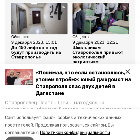
Общество
Общество
Об
9 декабря 2023, 13:01
9 декабря 2023, 12:21
9 
До 450 лифтов в год
Школьникам
Ча
будут производить на
Ставрополья привьют
ЖК
Ставрополье
экологический
пе
патриотизм
кр
«Понимал, что если остановлюсь,
Все новости
утонем втроём»: юный дзюдоист из
Ставрополя спас двух детей в
Дагестане
ставропольский край
Ставрополец Платон Шейн, находясь на
губернатор владимир владимиров
самбо
спортивных сборах в Дегестане, увидел тонущих в
Каспийском море детей и бросился на помощь. По
Сайт использует файлы cookies и технических данных
спорт
соглашение о сотрудничестве
возвращении домой, отважного мальчика
посетителей.
Продолжая пользоваться сайтом, Вы
пригласили в министерство образования края и
соглашаетесь с
Политикой конфиденциальности
наградили. Корреспондент «Победы26» пообщался
Авторы:
Виктор Швыдченко