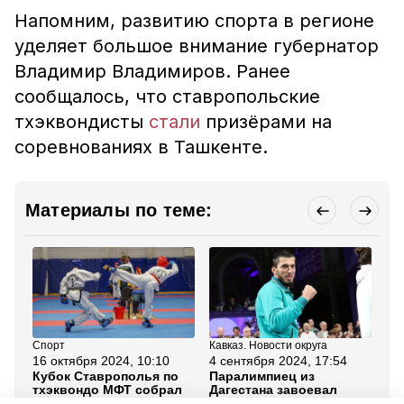
Напомним, развитию спорта в регионе
уделяет большое внимание губернатор
Владимир Владимиров. Ранее
сообщалось, что ставропольские
тхэквондисты
стали
призёрами на
соревнованиях в Ташкенте.
Материалы по теме:
Спорт
Кавказ. Новости округа
Сп
16 октября 2024, 10:10
4 сентября 2024, 17:54
27
Кубок Ставрополья по
Паралимпиец из
Сб
тхэквондо МФТ собрал
Дагестана завоевал
вы
300 спортсменов со
серебро по тхэквондо на
по