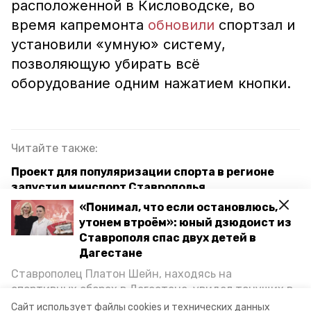
расположенной в Кисловодске, во
время капремонта
обновили
спортзал и
установили «умную» систему,
позволяющую убирать всё
оборудование одним нажатием кнопки.
Читайте также:
Проект для популяризации спорта в регионе
запустил минспорт Ставрополья
«Понимал, что если остановлюсь,
Спортивную площадку отремонтируют в селе
утонем втроём»: юный дзюдоист из
Сенгилеевском на Ставрополье
Ставрополя спас двух детей в
Дагестане
Усилить пропаганду семейных ценностей среди
молодёжи поручил глава Ставрополья
Ставрополец Платон Шейн, находясь на
спортивных сборах в Дегестане, увидел тонущих в
Каспийском море детей и бросился на помощь. По
Сайт использует файлы cookies и технических данных