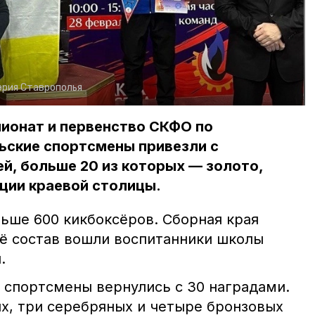
эрия Ставрополья
пионат и первенство СКФО по
ьские спортсмены привезли с
й, больше 20 из которых — золото,
ции краевой столицы.
льше 600 кикбоксёров. Сборная края
её состав вошли воспитанники школы
я.
 спортсмены вернулись с 30 наградами.
ых, три серебряных и четыре бронзовых