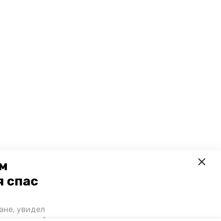
ем
я спас
ане, увидел
щении домой,