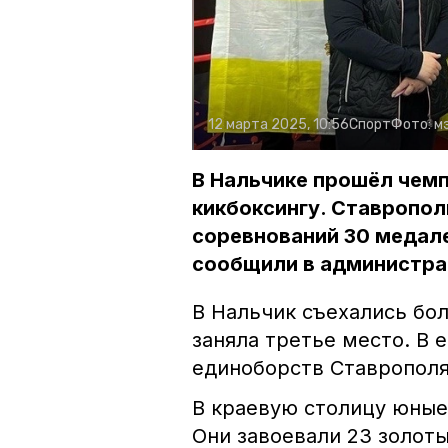
12 марта 2025, 10:56
Спорт
Фото:
м
В Нальчике прошёл чем
кикбоксингу. Ставропол
соревнований 30 медале
сообщили в администра
В Нальчик съехались бо
заняла третье место. В 
единоборств Ставропол
В краевую столицу юные
Они завоевали 23 золот