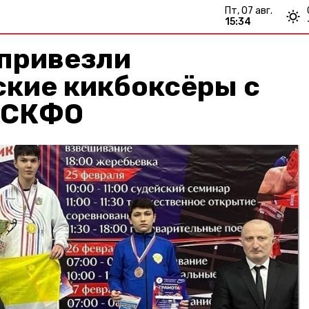
пт, 07 авг.
15:34
 привезли
ские кикбоксёры с
 СКФО