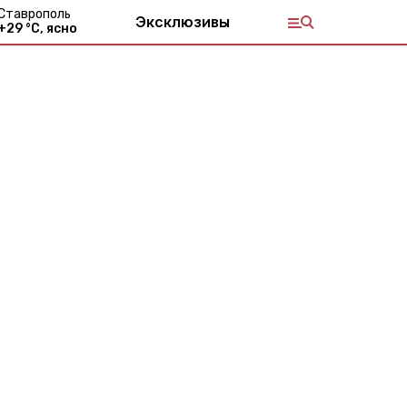
Ставрополь
Эксклюзивы
+
29
°С,
ясно