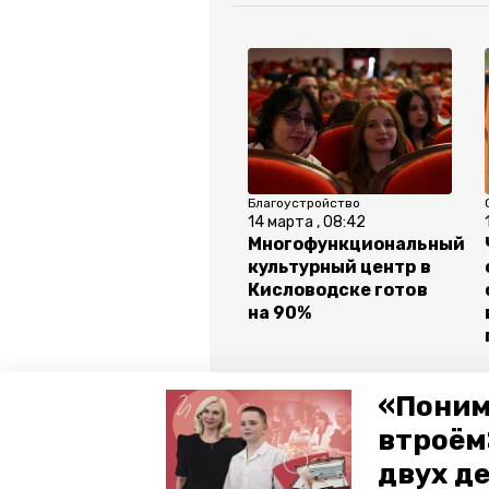
Благоустройство
14 марта , 08:42
Многофункциональный
культурный центр в
Кисловодске готов
на 90%
Все новости
«Поним
втроём
двух д
ставропольский край
гто