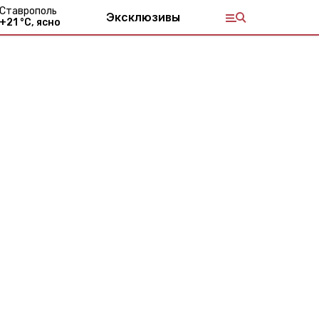
Ставрополь
Эксклюзивы
+
21
°С,
ясно