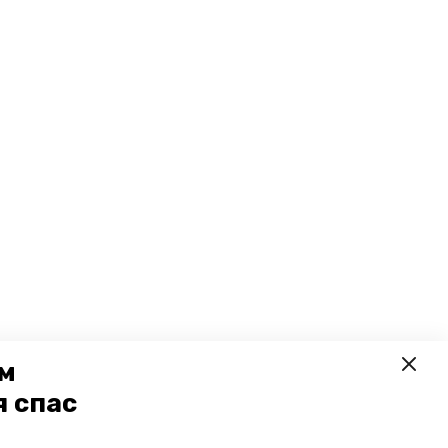
ем
я спас