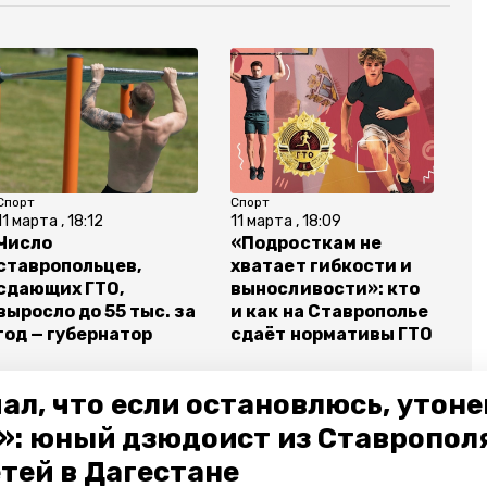
Спорт
Спорт
11 марта , 18:12
11 марта , 18:09
Число
«Подросткам не
ставропольцев,
хватает гибкости и
сдающих ГТО,
выносливости»: кто
выросло до 55 тыс. за
и как на Ставрополье
год — губернатор
сдаёт нормативы ГТО
ал, что если остановлюсь, утон
»: юный дзюдоист из Ставропол
етей в Дагестане
сдача нормативов