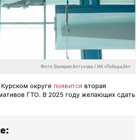
Фото: Валерия Алтухова / ИА «Победа26»
в Курском округе
появится
вторая
мативов ГТО. В 2025
году желающих сдать
е: