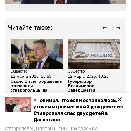
Читайте также:
Общество
Общество
Зд
12 марта 2025, 16:53
12 марта 2025, 10:25
14
Около 1 тыс. обращений
Губернатор
Дв
отправили
Владимиров:
по
ставропольцы на
Завершается
ав
прямую линию
регистрация в
ра
губернатора
программе «Герои
«Понимал, что если остановлюсь,
Ставрополья»
утонем втроём»: юный дзюдоист из
Ставрополя спас двух детей в
Все новости
Дагестане
Ставрополец Платон Шейн, находясь на