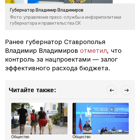
Губернатор Владимир Владимиров
Фото: управление пресс-службы и информполитики
губернатора и правительства СК
Ранее губернатор Ставрополья
Владимир Владимиров
отметил
, что
контроль за нацпроектами — залог
эффективного расхода бюджета.
Читайте также:
Общество
Общество
Об