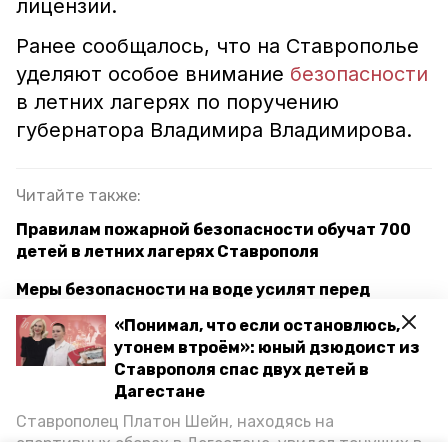
лицензии.
Ранее сообщалось, что на Ставрополье
уделяют особое внимание
безопасности
в летних лагерях по поручению
губернатора Владимира Владимирова.
Читайте также:
Правилам пожарной безопасности обучат 700
детей в летних лагерях Ставрополя
Меры безопасности на воде усилят перед
началом купального сезона на Ставрополье
«Понимал, что если остановлюсь,
утонем втроём»: юный дзюдоист из
Массовые зарядки в день здоровья провели в
Ставрополя спас двух детей в
здравницах Кисловодска
Дагестане
Ставрополец Платон Шейн, находясь на
пресс-конференция риц ск
минобразования ск
спортивных сборах в Дегестане, увидел тонущих в