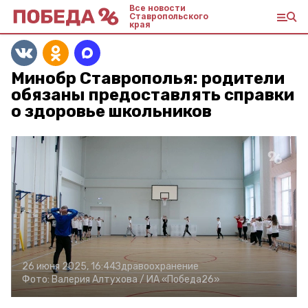
Все новости
Ставропольского
края
Минобр Ставрополья: родители
обязаны предоставлять справки
о здоровье школьников
26 июня 2025, 16:44
Здравоохранение
Фото:
Валерия Алтухова /
ИА «Победа26»