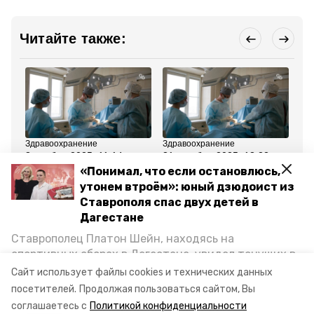
Читайте также:
Здравоохранение
Здравоохранение
Зд
8 ноября 2025, 11:14
31 октября 2025, 13:22
24
Хирурги Пятигорска
Врачи в Пятигорске
Оп
«Понимал, что если остановлюсь,
смогли пришить
удалили 40-
де
утонем втроём»: юный дзюдоист из
пациенту сильно
сантиметровую опухоль
по
повреждённую кисть
яичника 60-летней
ме
Ставрополя спас двух детей в
женщине
Дагестане
Ставрополец Платон Шейн, находясь на
Все новости
спортивных сборах в Дегестане, увидел тонущих в
Каспийском море детей и бросился на помощь. По
Сайт использует файлы cookies и технических данных
пятигорск
хирурги
офтальмолог
возвращении домой, отважного мальчика
посетителей.
Продолжая пользоваться сайтом, Вы
пригласили в министерство образования края и
соглашаетесь с
Политикой конфиденциальности