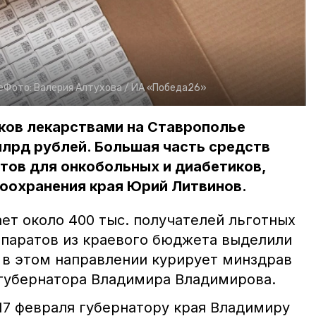
е
Фото:
Валерия Алтухова /
ИА «Победа26»
ков лекарствами на Ставрополье
млрд рублей. Большая часть средств
атов для онкобольных и диабетиков,
оохранения края Юрий Литвинов.
ет около 400 тыс. получателей льготных
репаратов из краевого бюджета выделили
ы в этом направлении курирует минздрав
 губернатора Владимира Владимирова.
17 февраля губернатору края Владимиру