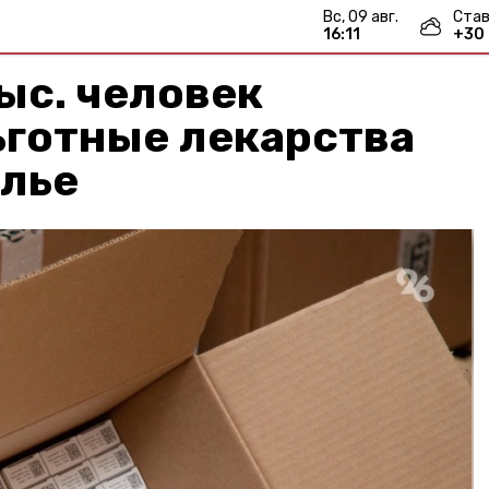
вс, 09 авг.
Став
16:11
+
30
ыс. человек
ьготные лекарства
олье