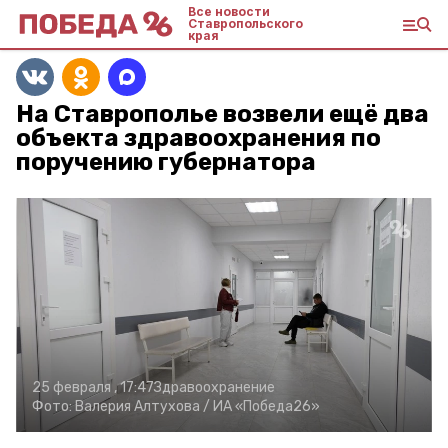
Все новости
Ставропольского
края
На Ставрополье возвели ещё два
объекта здравоохранения по
поручению губернатора
25 февраля , 17:47
Здравоохранение
Фото:
Валерия Алтухова /
ИА «Победа26»