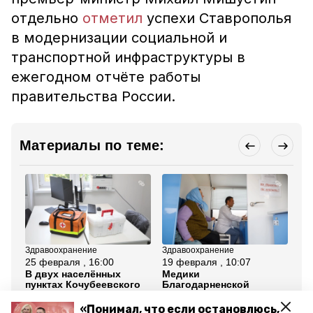
отдельно
отметил
успехи Ставрополья
в модернизации социальной и
транспортной инфраструктуры в
ежегодном отчёте работы
правительства России.
Материалы по теме:
Здравоохранение
Здравоохранение
Зд
25 февраля , 16:00
19 февраля , 10:07
18
В двух населённых
Медики
Ок
пунктах Кочубеевского
Благодарненской
по
округа появятся новые
райбольницы провели
ле
модульные ФАПы
выездной приём в ауле
Ст
«Понимал, что если остановлюсь,