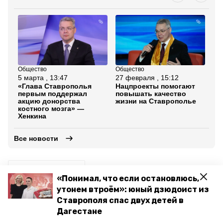
Общество
Общество
Зд
5 марта , 13:47
27 февраля , 15:12
4 м
«Глава Ставрополья
Нацпроекты помогают
В 
первым поддержал
повышать качество
им
акцию донорства
жизни на Ставрополье
ус
костного мозга» —
се
Хенкина
со
Все новости
диспансеризация
«Понимал, что если остановлюсь,
утонем втроём»: юный дзюдоист из
минздрав ставропольского края
Ставрополя спас двух детей в
Дагестане
юрий литвинов