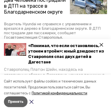
Два человека пострадали
в ДТП на трассе в
Благодарненском округе
Водитель Hyundai не справился с управлением и
врезался в дерево в Благодарненском округе. В ДТП
пострадали две пассажирки, сообщает
Госавтоинспекция Ставрополья.
26 мая 2025, 10:00
«Понимал, что если остановлюсь,
утонем втроём»: юный дзюдоист из
Ставрополя спас двух детей в
Дагестане
Здания четырёх сельских
Ставрополец Платон Шейн, находясь на
ДК приведут в порядок в
спортивных сборах в Дегестане, увидел тонущих в
Благодарненском округе
Каспийском море детей и бросился на помощь. По
Сайт использует файлы cookies и технических данных
возвращении домой, отважного мальчика
посетителей.
Продолжая пользоваться сайтом, Вы
В 2025 году сразу четыре сельских Дома культуры
пригласили в министерство образования края и
соглашаетесь с
Политикой конфиденциальности
отремонтируют в Благодарненском округе. Об этом
наградили. Корреспондент «Победы26» пообщался
сообщили в управлении пресс-службы и
Принять
с юным героем.
информполитики губернатора и правительства
Ставропольского края.