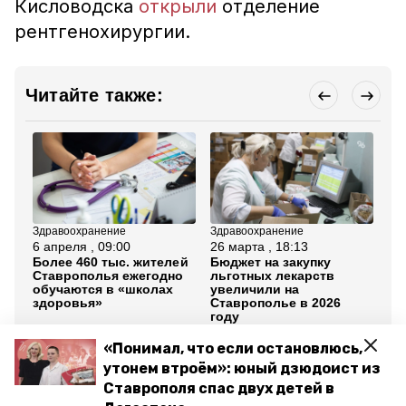
Кисловодска
открыли
отделение
рентгенохирургии.
Читайте также:
Здравоохранение
Здравоохранение
По
6 апреля , 09:00
26 марта , 18:13
2 
Более 460 тыс. жителей
Бюджет на закупку
Вл
Ставрополья ежегодно
льготных лекарств
вы
обучаются в «школах
увеличили на
«Е
здоровья»
Ставрополье в 2026
Ка
году
«Понимал, что если остановлюсь,
Все новости
утонем втроём»: юный дзюдоист из
Ставрополя спас двух детей в