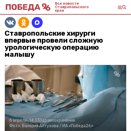
Все новости
Ставропольского
края
Ставропольские хирурги
впервые провели сложную
урологическую операцию
малышу
6 апреля , 14:33
Здравоохранение
Фото:
Валерия Алтухова /
ИА «Победа26»