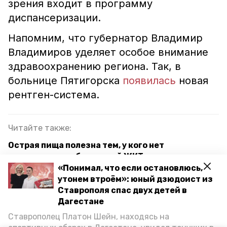
зрения входит в программу
диспансеризации.
Напомним, что губернатор Владимир
Владимиров уделяет особое внимание
здравоохранению региона. Так, в
больнице Пятигорска
появилась
новая
рентген-система.
Читайте также:
Острая пища полезна тем, у кого нет
хронических заболеваний ЖКТ — диетолог
«Понимал, что если остановлюсь,
Гастроэнтеролог напомнила россиянам об
утонем втроём»: юный дзюдоист из
опасности проглатывания ягодных косточек
Ставрополя спас двух детей в
Дагестане
Клещи покусали уже более 3 тыс. человек на
Ставрополец Платон Шейн, находясь на
Ставрополье