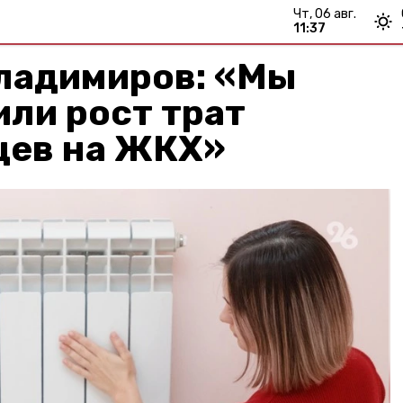
чт, 06 авг.
11:37
ладимиров: «Мы
ли рост трат
цев на ЖКХ»