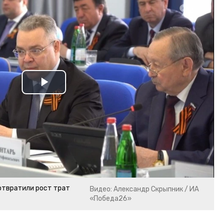
Play
Video
отвратили рост трат
Видео: Александр Скрыпник / ИА
«Победа26»