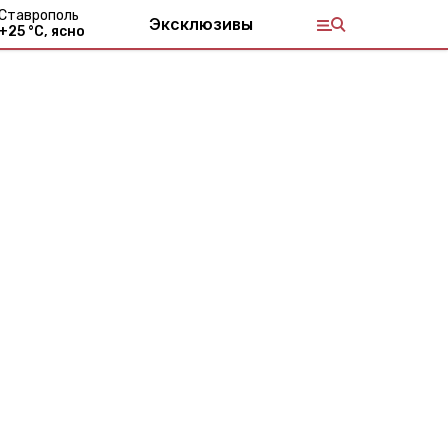
Ставрополь
Эксклюзивы
+
25
°С,
ясно