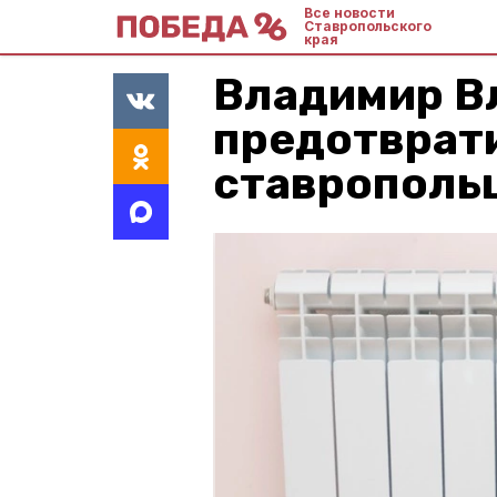
Все новости
Ставропольского
края
Владимир В
предотврати
ставрополь