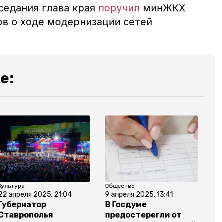
седания глава края
поручил
минЖКХ
в о ходе модернизации сетей
е:
Культура
Общество
22 апреля 2025, 21:04
9 апреля 2025, 13:41
Губернатор
В Госдуме
Ставрополья
предостерегли от