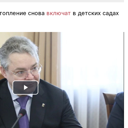
отопление снова
включат
в детских садах
Play
Video