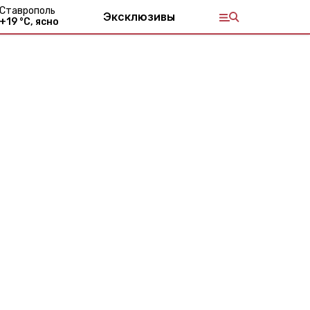
Ставрополь
Эксклюзивы
+
19
°С,
ясно