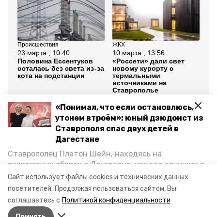
Происшествия
ЖКХ
ЖК
23 марта , 10:40
10 марта , 13:56
19
Половина Ессентуков
«Россети» дали свет
Гу
осталась без света из-за
новому курорту с
Ст
кота на подстанции
термальными
ви
источниками на
ст
Ставрополье
Ж
«Понимал, что если остановлюсь,
Все новости
утонем втроём»: юный дзюдоист из
Ставрополя спас двух детей в
Дагестане
ставропольский край
предгорье
Ставрополец Платон Шейн, находясь на
станица ессентукская
отключение света
спортивных сборах в Дегестане, увидел тонущих в
Каспийском море детей и бросился на помощь. По
Сайт использует файлы cookies и технических данных
отключение электричества
возвращении домой, отважного мальчика
посетителей.
Продолжая пользоваться сайтом, Вы
пригласили в министерство образования края и
соглашаетесь с
Политикой конфиденциальности
наградили. Корреспондент «Победы26» пообщался
Авторы:
Елизавета Боброва
Принять